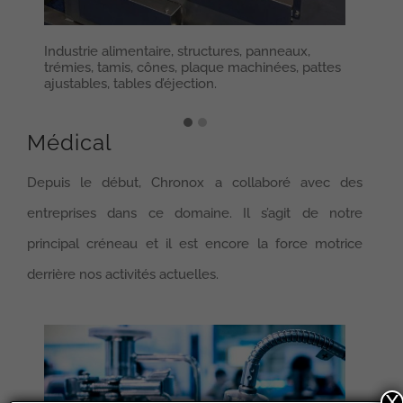
Industrie alimentaire, structures, panneaux,
Ind
trémies, tamis, cônes, plaque machinées, pattes
tré
ajustables, tables d’éjection.
patt
Médical
Depuis le début, Chronox a collaboré avec des
entreprises dans ce domaine. Il s’agit de notre
principal créneau et il est encore la force motrice
derrière nos activités actuelles.
X