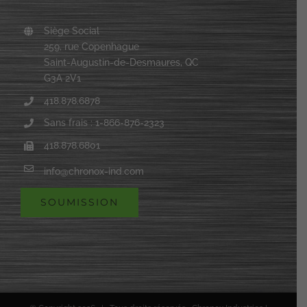
Siège Social
259, rue Copenhague
Saint-Augustin-de-Desmaures, QC
G3A 2V1
418.878.6878
Sans frais : 1-866-876-2323
418.878.6801
info@chronox-ind.com
SOUMISSION