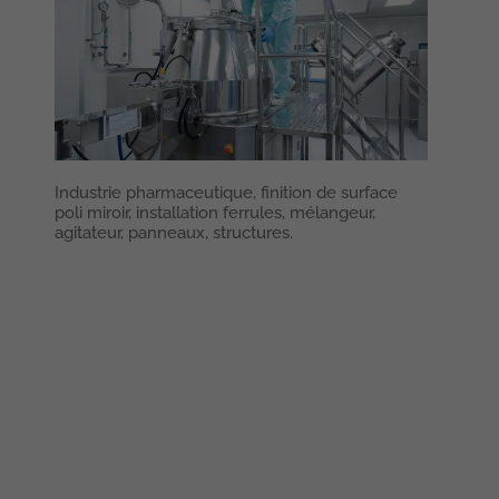
Industrie pharmaceutique, finition de surface
Ass
poli miroir, installation ferrules, mélangeur,
pha
agitateur, panneaux, structures.
(Ing
pha