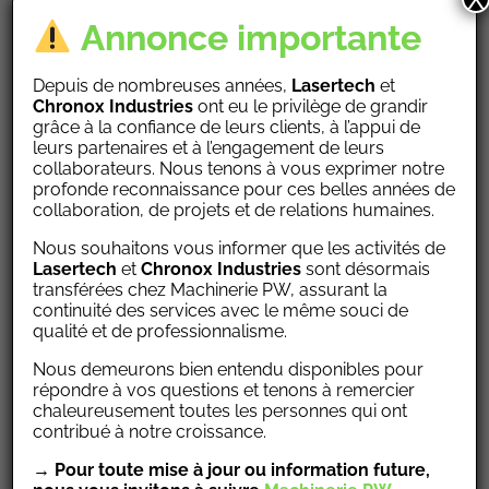
Annonce importante
Depuis de nombreuses années,
Lasertech
et
Chronox
Industries
ont eu le privilège de grandir
grâce à la confiance de leurs clients, à l’appui de
leurs partenaires et à l’engagement de leurs
collaborateurs. Nous tenons à vous exprimer notre
Industrie scientifique, simple paroi, double paroi,
profonde reconnaissance pour ces belles années de
installation de ferrules, installation de jauge
collaboration, de projets et de relations humaines.
pression, fini miroir.
Nous souhaitons vous informer que les activités de
Lasertech
et
Chronox Industries
sont désormais
Scientifique
transférées chez Machinerie PW, assurant la
continuité des services avec le même souci de
qualité et de professionnalisme.
De l’équipement lourd et imposant est employé dans
Nous demeurons bien entendu disponibles pour
ce secteur et, peu importe la taille, la précision est
répondre à vos questions et tenons à remercier
chaleureusement toutes les personnes qui ont
l’élément clé. C’est à Chronox que l’on s’adresse pour
contribué à notre croissance.
la réalisation de produits dans ce secteur où la grande
→ Pour toute mise à jour ou information future,
qualité et les échéances sont aussi des facteurs