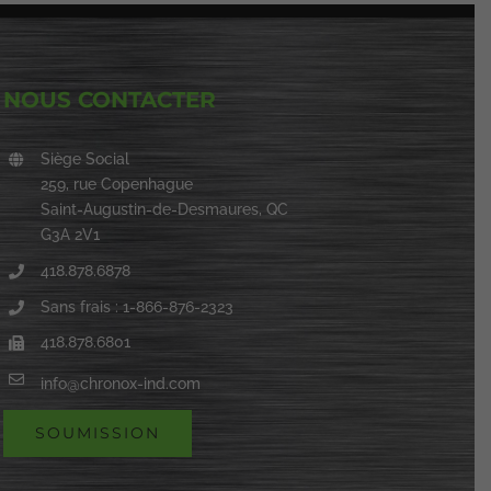
NOUS CONTACTER
Siège Social
259, rue Copenhague
Saint-Augustin-de-Desmaures, QC
G3A 2V1
418.878.6878
Sans frais : 1-866-876-2323
418.878.6801
info@chronox-ind.com
SOUMISSION