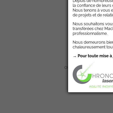
Depuis de nombreus
Pliage
la confiance de leurs 
Nous tenons à vous e
Attaches
de projets et de relat
Usinage
Nous souhaitons vous
transférées chez Mach
Soudure
professionnalisme.
Polissage
Nous demeurons bien 
Assemblage
chaleureusement toute
Finition
→ Pour toute mise à 
Offrez-vous le service inté