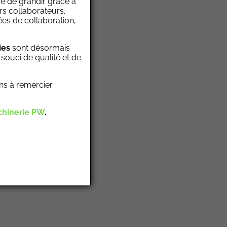
ge de grandir grâce à
urs collaborateurs.
es de collaboration,
ies
sont désormais
souci de qualité et de
ns à remercier
hinerie PW
.