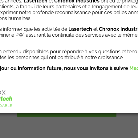
es années,
Lasertech
et
Chronox
Industries
ont eu le privilè
clients, à l’appui de leurs partenaires et à l’engagement de le
xprimer notre profonde reconnaissance pour ces belles anné
ions humaines.
 informer que les activités de
Lasertech
et
Chronox Industr
inerie PW, assurant la continuité des services avec le même 
entendu disponibles pour répondre à vos questions et teno
s les personnes qui ont contribué à notre croissance.
jour ou information future, nous vous invitons à suivre
Mac
gré de Chronox-Lasertech Agilité Inoxydable!
DEMANDEZ UNE SOUMISSION