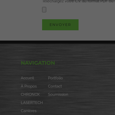
Téléchargez votre C.V. au format PDF o
NAVIGATION
Accueil
Portfolio
À Propos
Contact
CHRONOX
Soumission
LASERTECH
Carrières