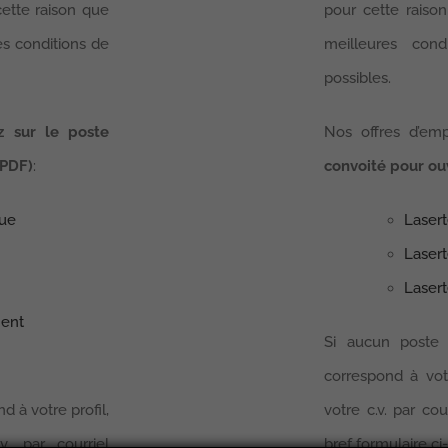
cette raison que
pour cette raison
es conditions de
meilleures cond
possibles.
ez sur le poste
Nos offres d’emp
 PDF)
:
convoité pour ouv
nue
Lasert
Lasert
Laser
ment
Si aucun poste 
correspond à vo
d à votre profil,
votre c.v. par cou
. par courriel
bref formulaire ci