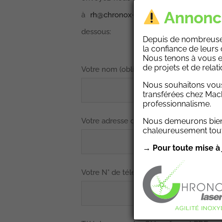
Annonc
à
rh
@
chronox-ind.com
ou via le bref 
dessous:
Depuis de nombreus
la confiance de leurs 
Nous tenons à vous e
de projets et de relat
Votre nom (obligatoire)
Nous souhaitons vous
transférées chez Mach
professionnalisme.
Nous demeurons bien 
Votre adresse de courrier électronique (ob
chaleureusement toute
→ Pour toute mise à 
Votre N° de téléphone