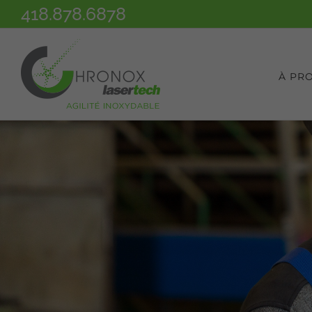
418.878.6878
Passer
au
contenu
À PR