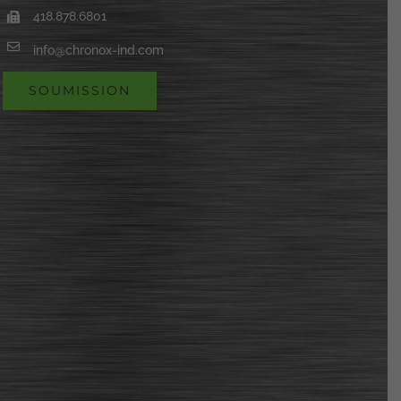
418.878.6801
info@chronox-ind.com
SOUMISSION