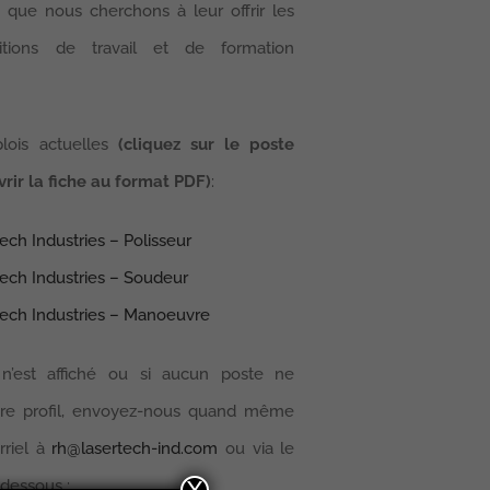
 que nous cherchons à leur offrir les
itions de travail et de formation
lois actuelles
(cliquez sur le poste
rir la fiche au format PDF)
:
ech Industries – Polisseur
ech Industries – Soudeur
tech Industries – Manoeuvre
n’est affiché ou si aucun poste ne
tre profil, envoyez-nous quand même
rriel à
rh
@
lasertech-ind.
com
ou via le
-dessous :