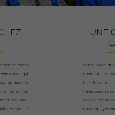
 CHEZ
UNE 
L
ritaire, faites
Faites partie d’u
techniques qui
reconnaît le s
 leur propose de
Lasertech nous
nvironnement de
travail sain, sti
avail et famille.
concilier travail
ployés sont le
nos employés sont