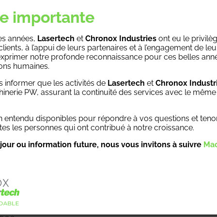
e importante
formulaire ci-
Votre nom (obligat
es années,
Lasertech
et
Chronox
Industries
ont eu le privilè
clients, à l’appui de leurs partenaires et à l’engagement de le
xprimer notre profonde reconnaissance pour ces belles anné
ions humaines.
 informer que les activités de
Lasertech
et
Chronox Industr
Votre adresse de 
inerie PW, assurant la continuité des services avec le même 
entendu disponibles pour répondre à vos questions et teno
ligatoire)
s les personnes qui ont contribué à notre croissance.
Votre N° de télé
jour ou information future, nous vous invitons à suivre
Mac
Téléchargez votr