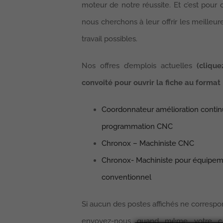
moteur de notre réussite. Et c’est pour 
nous cherchons à leur offrir les meilleur
travail possibles.
Nos offres d’emplois actuelles
(cliqu
convoité pour ouvrir la fiche au format
Coordonnateur amélioration conti
programmation CNC
Chronox – Machiniste CNC
Chronox- Machiniste pour équipe
conventionnel
Si aucun des postes affichés ne correspon
envoyez-nous quand même votre c.v