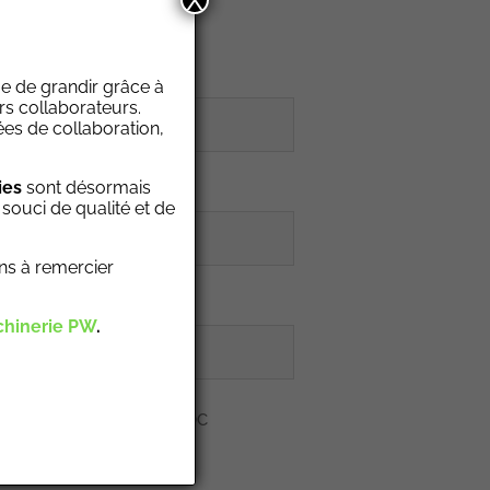
X
oire)
ge de grandir grâce à
urs collaborateurs.
es de collaboration,
ies
sont désormais
messagerie (obligatoire)
souci de qualité et de
ns à remercier
phone
hinerie PW
.
e C.V. au format PDF ou DOC