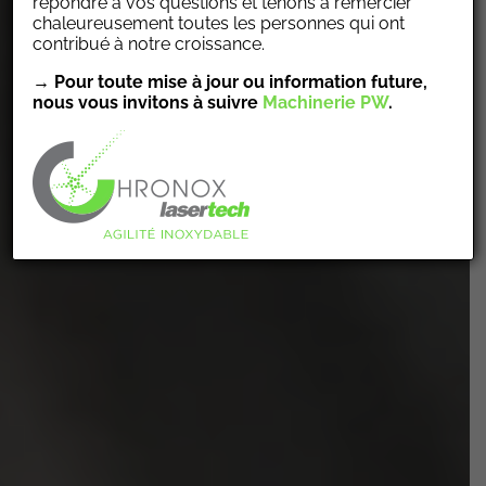
CHRONOX-LASERTECH
répondre à vos questions et tenons à remercier
chaleureusement toutes les personnes qui ont
contribué à notre croissance.
→ Pour toute mise à jour ou information future,
Agilité Inoxydable
nous vous invitons à suivre
Machinerie PW
.